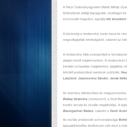
A
Pécsi Tudományegyetem Babits Mihály Gya
történetének eddigi legnagyobb, rendhagyó é
színvonalát megcélzó, egyfajta
élő showként 
A közönség a rendezvény során hazai és nemze
megcsillogtatták tehetségüket, valamint az in
A rendezvény több szempontból is formabontóna
alapján került megtervezésre. A rendezvényt 
trendien színpadias megjelenése, alapjában vév
bővített produkciókat
zsűrizték;
mentorok
Hau
,
,
Lászlóné
Jaszenovics Sándor
Jenák Ildik
Az esemény előkészítése és megszervezése két
(zeneszerző, a Vivat Bacchu
Balásy Szabolcs
kreatív arculat és vizuális megalkotója). A l
, valamint a
Baumgartner Balázs
Vezér Andr
Az osztály produkciók színvonalassága
Betl
igazgatóhelyettes tevékenyen vett részt a mű