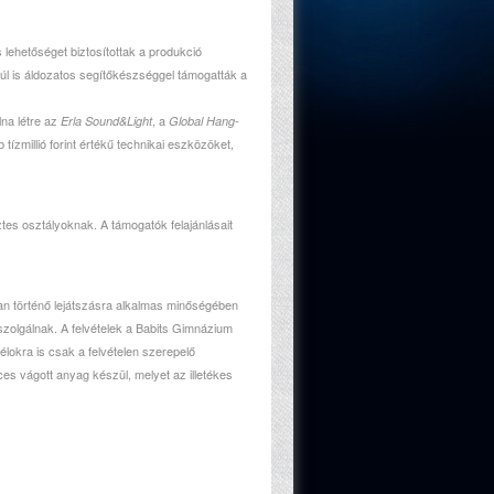
lehetőséget biztosítottak a produkció
túl is áldozatos segítőkészséggel támogatták a
lna létre az
, a
Erla Sound&Light
Global Hang-
ízmillió forint értékű technikai eszközöket,
es osztályoknak. A támogatók felajánlásait
óban történő lejátszásra alkalmas minőségében
szolgálnak. A felvételek a Babits Gimnázium
célokra is csak a felvételen szerepelő
es vágott anyag készül, melyet az illetékes