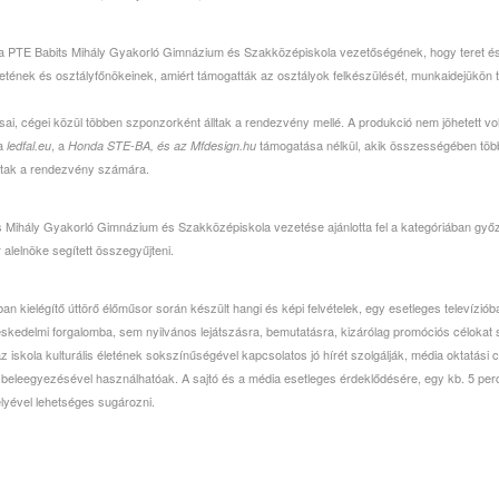
i a PTE Babits Mihály Gyakorló Gimnázium és Szakközépiskola vezetőségének, hogy teret és 
letének és osztályfőnökeinek, amiért támogatták az osztályok felkészülését, munkaidejükön 
i, cégei közül többen szponzorként álltak a rendezvény mellé. A produkció nem jöhetett vo
 a
, a
támogatása nélkül, akik összességében több t
ledfal.eu
Honda STE-BA, és az Mfdesign.hu
ottak a rendezvény számára.
s Mihály Gyakorló Gimnázium és Szakközépiskola vezetése ajánlotta fel a kategóriában győzt
alelnöke segített összegyűjteni.
ban kielégítő úttörő élőműsor során készült hangi és képi felvételek, egy esetleges televízi
skedelmi forgalomba, sem nyilvános lejátszásra, bemutatásra, kizárólag promóciós célokat 
z iskola kulturális életének sokszínűségével kapcsolatos jó hírét szolgálják, média oktatási 
beleegyezésével használhatóak. A sajtó és a média esetleges érdeklődésére, egy kb. 5 perc
lyével lehetséges sugározni.