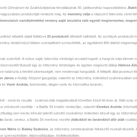
fennállásának 50. jubileumához kapcsolódódva „
korló Gimnázium és Szakközépiskola
Babit
s nagyszabású produkcióját rendezte meg. Az
a népszerű televíziós zenei t
esemény célja
bemutatott osztályéneklési verseny saját arculatra való egyedi megtervezése, megr
tközi előadók dalait felidézve
t láthatott-hallhatott. Az osztályok produkció
25 produkció
tézmény oktatói közül többen szereplőként színesítették, az egyébként 800 diáktól megremegő
k számított. A műsor saját, televíziós minőségű arculatot kapott, a hangi és képi elemek 
műsorvezetői titulusát egy az intézmény tehetséges és egyben megosztó diákja
Halmos Ád
e határozta a felvétel sikerességét, nem mindennapi hangulatát. A fellépők által javarészt él
, valamint az intézmény, különböző szakirányaiban soka
er János
a Kodály Központ igazgatója
és
testnevelés, idegen nyelv és informatika tanárok).
ó
Vezér András,
 - zenei és vizuális - szakmai stáb megalakulását követően közel fél éven át, több száz
s művészeti vezetője – a Babits 5X kreatív rendezője), valamint
(informati
Kerekes András
ogisztikailag sem kevés kihívást jelentő sokrétű munkákhoz érdemben társult egy az intézmén
(tanár, zenész, a Babits 5X mentora) vezette
csatlak
ás
diákokból és tanárokból álló stáb
és
, az intézmény zenetanárainak felkészítő munkáit dicsérik.
ehem Márta
Balásy Szabolcs
sor szervezésében, lebonyolításában, kivitelezésében.