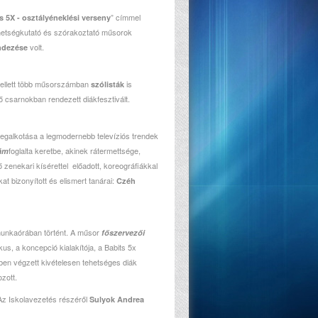
” címmel
s 5X - osztályéneklési verseny
ehetségkutató és szórakoztató műsorok
volt.
endezése
i mellett több műsorszámban
is
szólisták
 csarnokban rendezett diákfesztivált.
megalkotása a legmodernebb televíziós trendek
foglalta keretbe, akinek rátermettsége,
ám
ő zenekari kísérettel előadott, koreográfiákkal
t bizonyított és elismert tanárai:
Czéh
 munkaórában történt. A műsor
főszervezői
kus, a koncepció kialakítója, a Babits 5x
yben végzett kivételesen tehetséges diák
ozott.
 Az Iskolavezetés részéről
Sulyok Andrea