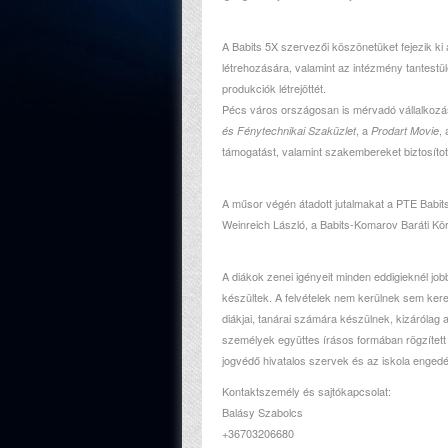
A Babits 5X szervezői köszönetüket fejezik k
létrehozására, valamint az intézmény tantestü
produkciók létrejöttét.
Pécs város országosan is mérvadó vállalkozása
, a
,
és Fénytechnikai Szaküzlet
Prodart Movie
támogatást, valamint szakembereket biztosít
A műsor végén átadott jutalmakat a PTE Babit
Weinreich László, a Babits-Komarov Baráti Kör 
A diákok zenei igényeit minden eddigieknél job
készültek. A felvételek nem kerülnek sem kere
diákjai, tanárai számára készülnek, kizárólag a
személyek együttes írásos formában rögzített 
jogvédő hivatalos szervek és az iskola engedé
Kontaktszemély és sajtókapcsolat:
Balásy Szabolcs
+36703206680