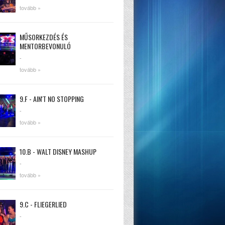
tovább »
MŰSORKEZDÉS ÉS
MENTORBEVONULÓ
-
tovább »
9.F - AIN'T NO STOPPING
-
tovább »
10.B - WALT DISNEY MASHUP
-
tovább »
9.C - FLIEGERLIED
-