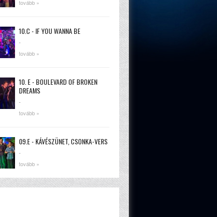
tovább »
10.C - IF YOU WANNA BE
-
tovább »
10. E - BOULEVARD OF BROKEN
DREAMS
-
tovább »
09.E - KÁVÉSZÜNET, CSONKA-VERS
-
tovább »