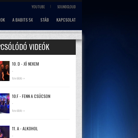
YOUTUBE
SOUNDCLOUD
ROK
A BABITS 5X
STÁB
KAPCSOLAT
PCSÓLÓDÓ VIDEÓK
10. D - JÓ NEKEM
-
tovább »
10.F - FENN A CSÚCSON
-
tovább »
11. A - ALKOHOL
-