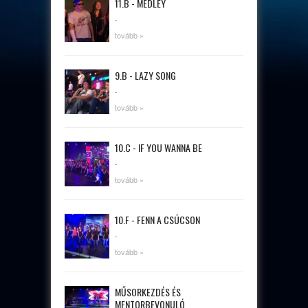
11.B - MEDLEY
-
tovább »
9.B - LAZY SONG
-
tovább »
10.C - IF YOU WANNA BE
-
tovább »
10.F - FENN A CSÚCSON
-
tovább »
MŰSORKEZDÉS ÉS
MENTORBEVONULÓ