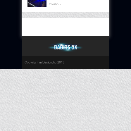
tovább »
Copyright
mfdesign.hu
2013