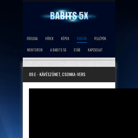
FŐOLDAL
HÍREK
KÉPEK
VIDEÓK
FELLÉPŐK
MENTOROK
A BABITS 5X
STÁB
KAPCSOLAT
09.E - KÁVÉSZÜNET, CSONKA-VERS